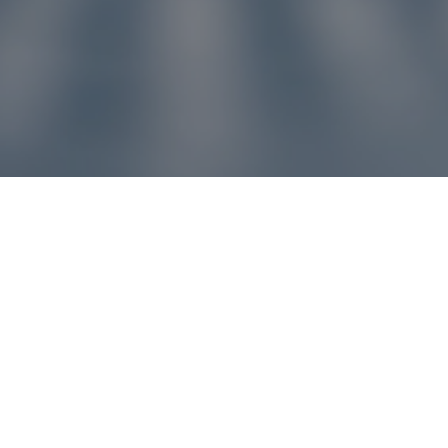
u pre vás
ľvek problém, náš zákaznícky