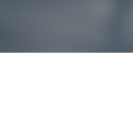
Reklamácie – sme t
Ak sa produkt nezhoduje s očakávaniami alebo máte akýko