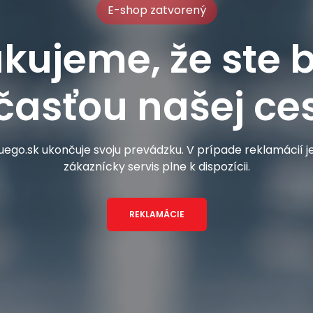
E-shop zatvorený
kujeme, že ste b
časťou našej ces
ego.sk ukončuje svoju prevádzku. V prípade reklamácií 
zákaznícky servis plne k dispozícii.
REKLAMÁCIE