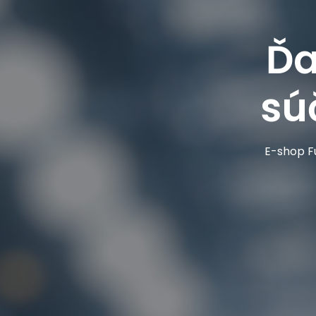
Ďa
sú
E-shop Fu