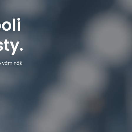
oli
ty.
je vám náš