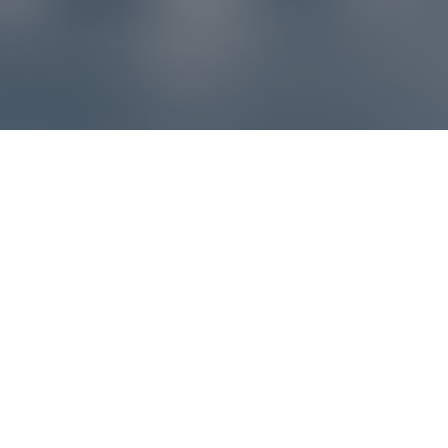
Reklamácie – sme tu pre vás
Ak sa produkt nezhoduje s očakávaniami alebo máte
akýkoľvek problém, náš zákaznícky servis vám poradí a
pomôže vybaviť reklamáciu čo najjednoduchšie a bez
zbytočných komplikácií.
*
E-mail
*
Číslo objednávky