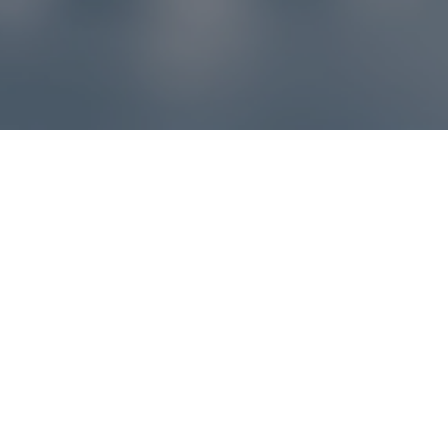
Reklamácie – sme tu pre vás
Ak sa produkt nezhoduje s očakávaniami alebo máte
akýkoľvek problém, náš zákaznícky servis vám poradí a
pomôže vybaviť reklamáciu čo najjednoduchšie a bez
zbytočných komplikácií.
*
E-mail
*
Číslo objednávky