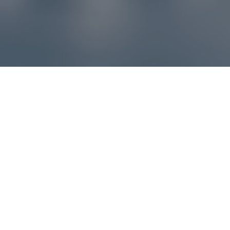
Reklamácie – sme tu pre vás
Ak sa produkt nezhoduje s očakávaniami alebo máte
akýkoľvek problém, náš zákaznícky servis vám poradí a
pomôže vybaviť reklamáciu čo najjednoduchšie a bez
zbytočných komplikácií.
*
E-mail
*
Číslo objednávky