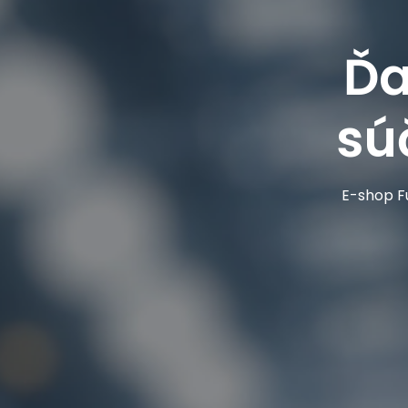
Ďa
sú
E-shop Fu