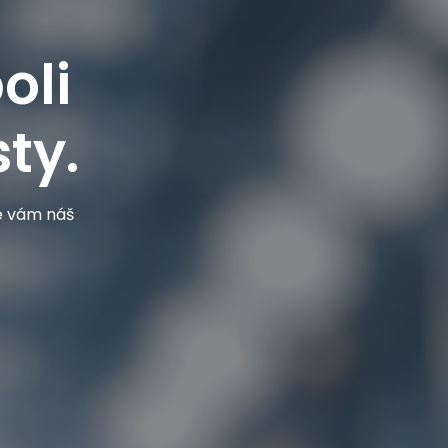
oli
ty.
je vám náš