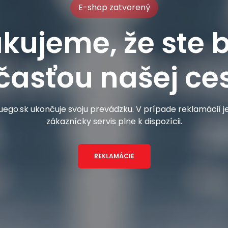
E-shop zatvorený
kujeme, že ste b
časťou našej ces
ego.sk ukončuje svoju prevádzku. V prípade reklamácií 
zákaznícky servis plne k dispozícii.
REKLAMÁCIE