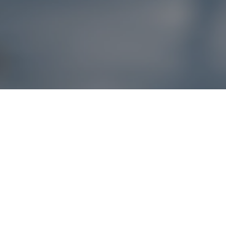
Reklamácie – sme t
Ak sa produkt nezhoduje s očakávaniami alebo máte akýko