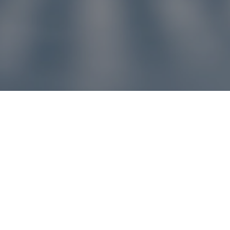
u pre vás
ľvek problém, náš zákaznícky