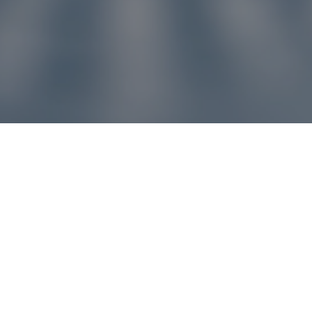
u pre vás
ľvek problém, náš zákaznícky