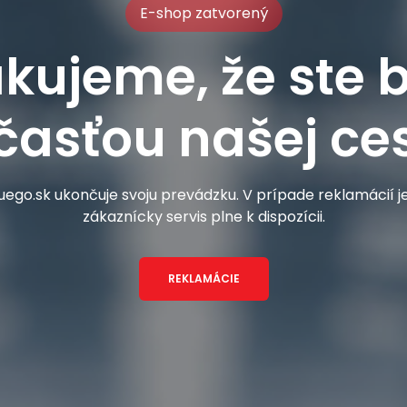
E-shop zatvorený
kujeme, že ste b
časťou našej ces
ego.sk ukončuje svoju prevádzku. V prípade reklamácií 
zákaznícky servis plne k dispozícii.
REKLAMÁCIE