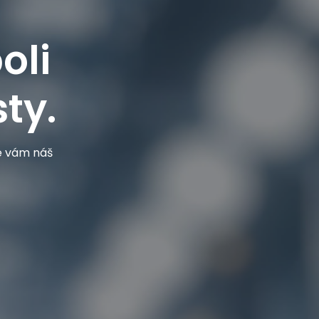
oli
ty.
je vám náš