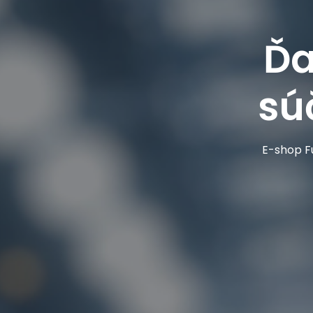
Ďa
sú
E-shop Fu