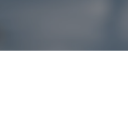
Reklamácie – sme t
Ak sa produkt nezhoduje s očakávaniami alebo máte akýko