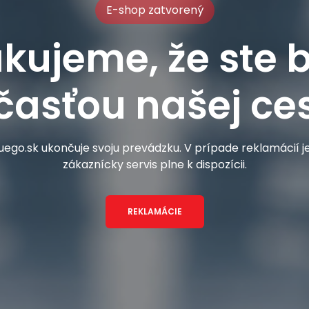
E-shop zatvorený
kujeme, že ste b
časťou našej ces
ego.sk ukončuje svoju prevádzku. V prípade reklamácií 
zákaznícky servis plne k dispozícii.
REKLAMÁCIE