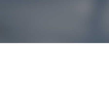
Reklamácie – sme t
Ak sa produkt nezhoduje s očakávaniami alebo máte akýko