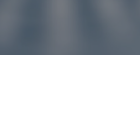
u pre vás
ľvek problém, náš zákaznícky