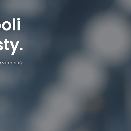
oli
ty.
je vám náš