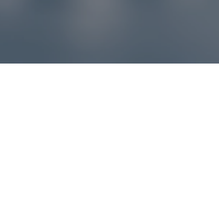
Reklamácie – sme tu pre vás
Ak sa produkt nezhoduje s očakávaniami alebo máte
akýkoľvek problém, náš zákaznícky servis vám poradí a
pomôže vybaviť reklamáciu čo najjednoduchšie a bez
zbytočných komplikácií.
*
E-mail
*
Číslo objednávky