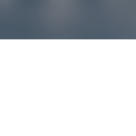
Reklamácie – sme tu pre vás
Ak sa produkt nezhoduje s očakávaniami alebo máte
akýkoľvek problém, náš zákaznícky servis vám poradí a
pomôže vybaviť reklamáciu čo najjednoduchšie a bez
zbytočných komplikácií.
*
E-mail
*
Číslo objednávky