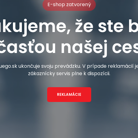
E-shop zatvorený
kujeme, že ste b
časťou našej ces
ego.sk ukončuje svoju prevádzku. V prípade reklamácií 
zákaznícky servis plne k dispozícii.
REKLAMÁCIE