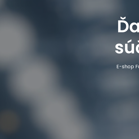
Ďa
sú
E-shop Fu