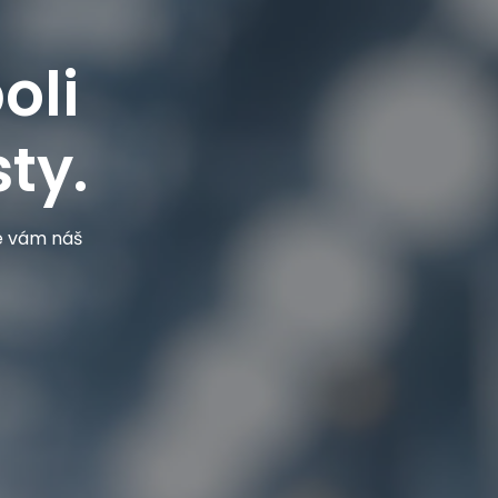
oli
ty.
je vám náš