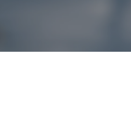
Reklamácie – sme t
Ak sa produkt nezhoduje s očakávaniami alebo máte akýko