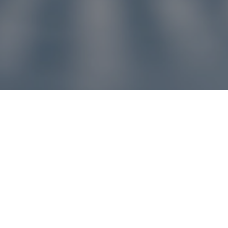
u pre vás
ľvek problém, náš zákaznícky