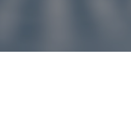
u pre vás
ľvek problém, náš zákaznícky