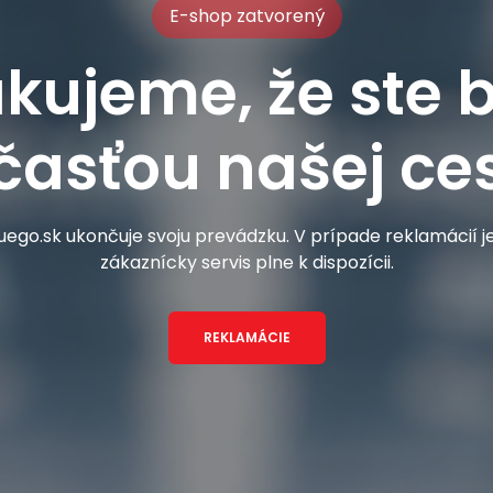
E-shop zatvorený
kujeme, že ste b
časťou našej ces
ego.sk ukončuje svoju prevádzku. V prípade reklamácií 
zákaznícky servis plne k dispozícii.
REKLAMÁCIE