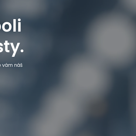
oli
ty.
je vám náš