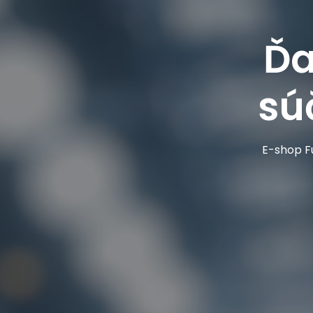
Ďa
sú
E-shop Fu