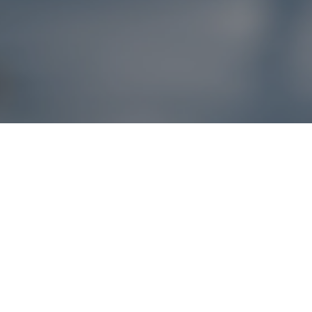
Reklamácie – sme t
Ak sa produkt nezhoduje s očakávaniami alebo máte akýko