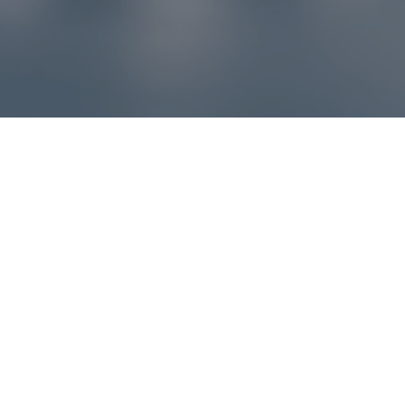
Reklamácie – sme tu pre vás
Ak sa produkt nezhoduje s očakávaniami alebo máte
akýkoľvek problém, náš zákaznícky servis vám poradí a
pomôže vybaviť reklamáciu čo najjednoduchšie a bez
zbytočných komplikácií.
*
E-mail
*
Číslo objednávky