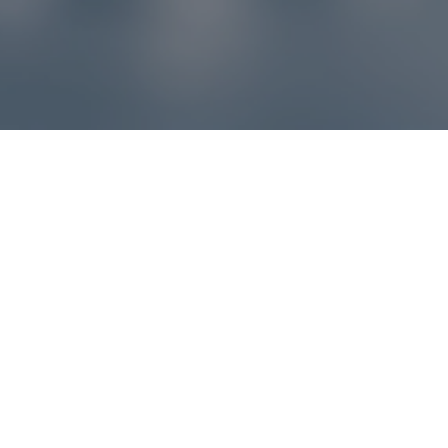
Reklamácie – sme tu pre vás
Ak sa produkt nezhoduje s očakávaniami alebo máte
akýkoľvek problém, náš zákaznícky servis vám poradí a
pomôže vybaviť reklamáciu čo najjednoduchšie a bez
zbytočných komplikácií.
*
E-mail
*
Číslo objednávky