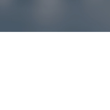
Reklamácie – sme tu pre vás
Ak sa produkt nezhoduje s očakávaniami alebo máte
akýkoľvek problém, náš zákaznícky servis vám poradí a
pomôže vybaviť reklamáciu čo najjednoduchšie a bez
zbytočných komplikácií.
*
E-mail
*
Číslo objednávky