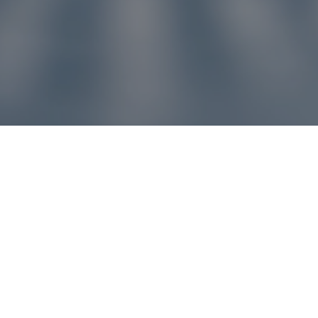
u pre vás
ľvek problém, náš zákaznícky