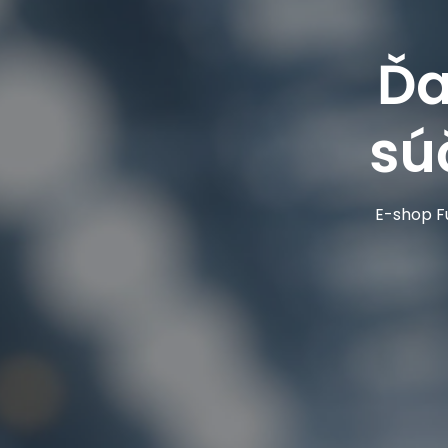
Ďa
sú
E-shop Fu