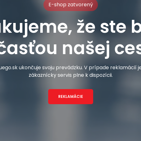
E-shop zatvorený
kujeme, že ste b
časťou našej ces
ego.sk ukončuje svoju prevádzku. V prípade reklamácií 
zákaznícky servis plne k dispozícii.
REKLAMÁCIE