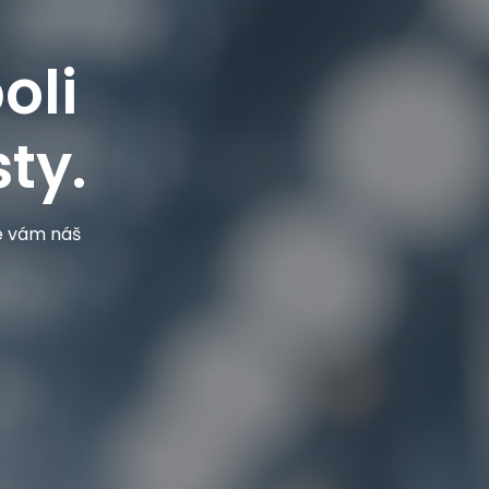
oli
ty.
je vám náš