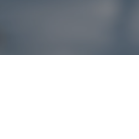
Reklamácie – sme t
Ak sa produkt nezhoduje s očakávaniami alebo máte akýko