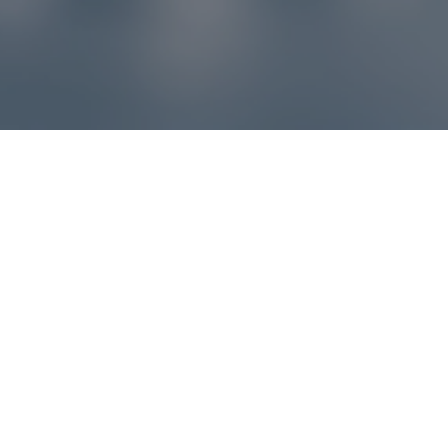
Reklamácie – sme tu pre vás
Ak sa produkt nezhoduje s očakávaniami alebo máte
akýkoľvek problém, náš zákaznícky servis vám poradí a
pomôže vybaviť reklamáciu čo najjednoduchšie a bez
zbytočných komplikácií.
*
E-mail
*
Číslo objednávky