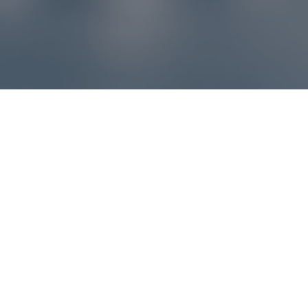
Reklamácie – sme tu pre vás
Ak sa produkt nezhoduje s očakávaniami alebo máte
akýkoľvek problém, náš zákaznícky servis vám poradí a
pomôže vybaviť reklamáciu čo najjednoduchšie a bez
zbytočných komplikácií.
*
E-mail
*
Číslo objednávky