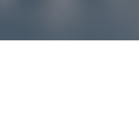
Reklamácie – sme tu pre vás
Ak sa produkt nezhoduje s očakávaniami alebo máte
akýkoľvek problém, náš zákaznícky servis vám poradí a
pomôže vybaviť reklamáciu čo najjednoduchšie a bez
zbytočných komplikácií.
*
E-mail
*
Číslo objednávky