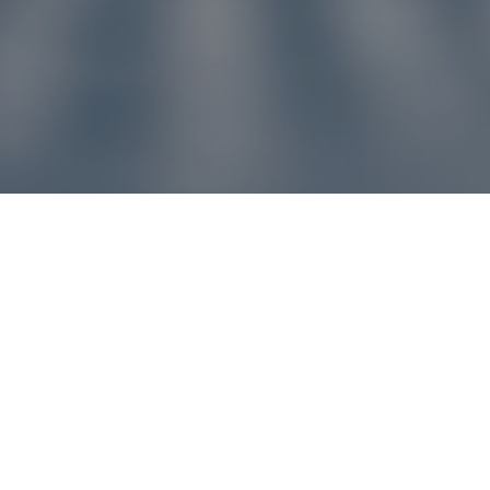
u pre vás
ľvek problém, náš zákaznícky