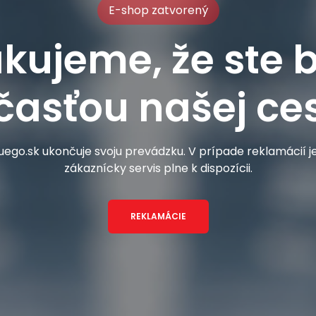
E-shop zatvorený
kujeme, že ste b
časťou našej ces
ego.sk ukončuje svoju prevádzku. V prípade reklamácií 
zákaznícky servis plne k dispozícii.
REKLAMÁCIE