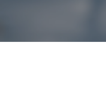
Reklamácie – sme t
Ak sa produkt nezhoduje s očakávaniami alebo máte akýko