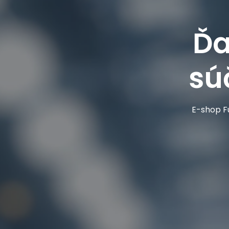
Ďa
sú
E-shop Fu