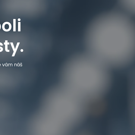
oli
ty.
je vám náš