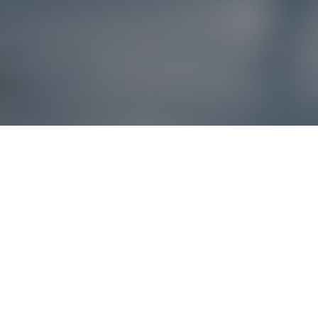
Reklamácie – sme t
Ak sa produkt nezhoduje s očakávaniami alebo máte akýko