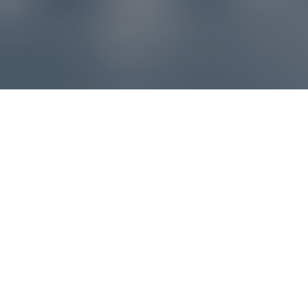
Reklamácie – sme tu pre vás
Ak sa produkt nezhoduje s očakávaniami alebo máte
akýkoľvek problém, náš zákaznícky servis vám poradí a
pomôže vybaviť reklamáciu čo najjednoduchšie a bez
zbytočných komplikácií.
*
E-mail
*
Číslo objednávky