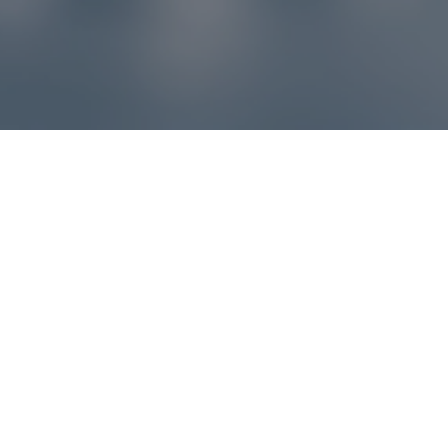
Reklamácie – sme tu pre vás
Ak sa produkt nezhoduje s očakávaniami alebo máte
akýkoľvek problém, náš zákaznícky servis vám poradí a
pomôže vybaviť reklamáciu čo najjednoduchšie a bez
zbytočných komplikácií.
*
E-mail
*
Číslo objednávky