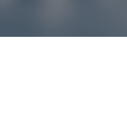
Reklamácie – sme tu pre vás
Ak sa produkt nezhoduje s očakávaniami alebo máte
akýkoľvek problém, náš zákaznícky servis vám poradí a
pomôže vybaviť reklamáciu čo najjednoduchšie a bez
zbytočných komplikácií.
*
E-mail
*
Číslo objednávky