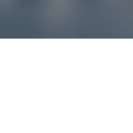
Reklamácie – sme tu pre vás
Ak sa produkt nezhoduje s očakávaniami alebo máte
akýkoľvek problém, náš zákaznícky servis vám poradí a
pomôže vybaviť reklamáciu čo najjednoduchšie a bez
zbytočných komplikácií.
*
E-mail
*
Číslo objednávky