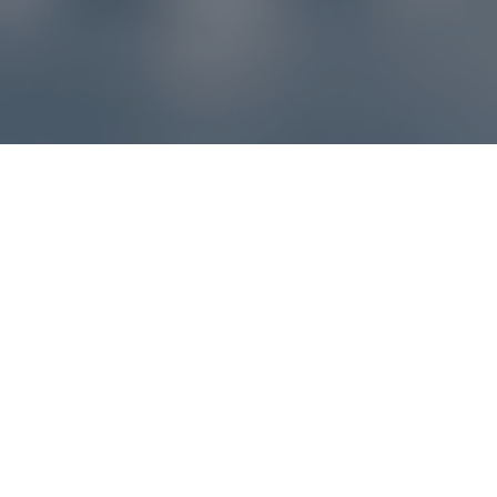
Reklamácie – sme tu pre vás
Ak sa produkt nezhoduje s očakávaniami alebo máte
akýkoľvek problém, náš zákaznícky servis vám poradí a
pomôže vybaviť reklamáciu čo najjednoduchšie a bez
zbytočných komplikácií.
*
E-mail
*
Číslo objednávky