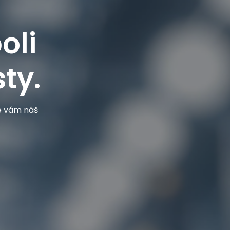
oli
ty.
je vám náš