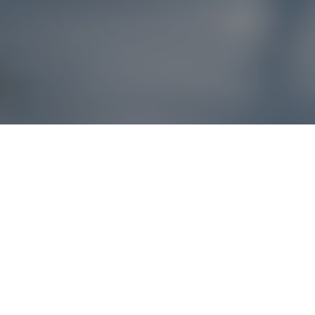
Reklamácie – sme t
Ak sa produkt nezhoduje s očakávaniami alebo máte akýko