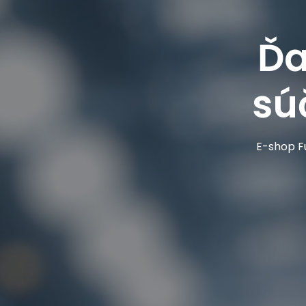
Ďa
sú
E-shop Fu