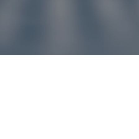
u pre vás
ľvek problém, náš zákaznícky