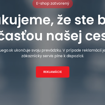
E-shop zatvorený
kujeme, že ste b
časťou našej ces
ego.sk ukončuje svoju prevádzku. V prípade reklamácií 
zákaznícky servis plne k dispozícii.
REKLAMÁCIE