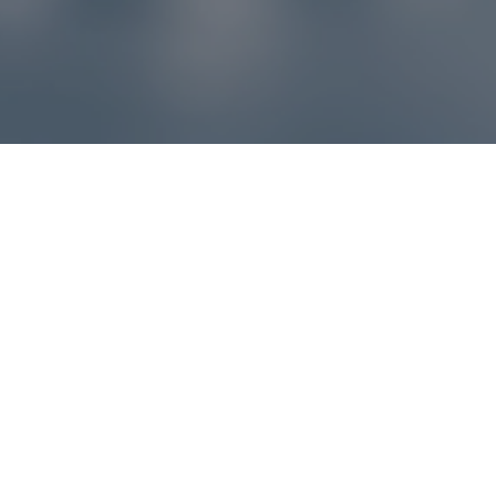
Reklamácie – sme tu pre vás
Ak sa produkt nezhoduje s očakávaniami alebo máte
akýkoľvek problém, náš zákaznícky servis vám poradí a
pomôže vybaviť reklamáciu čo najjednoduchšie a bez
zbytočných komplikácií.
*
E-mail
*
Číslo objednávky