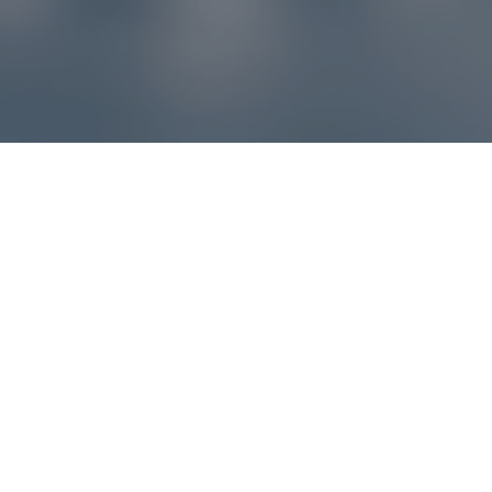
Reklamácie – sme tu pre vás
Ak sa produkt nezhoduje s očakávaniami alebo máte
akýkoľvek problém, náš zákaznícky servis vám poradí a
pomôže vybaviť reklamáciu čo najjednoduchšie a bez
zbytočných komplikácií.
*
E-mail
*
Číslo objednávky