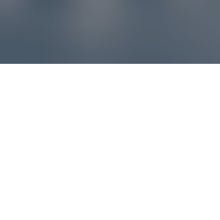
Reklamácie – sme tu pre vás
Ak sa produkt nezhoduje s očakávaniami alebo máte
akýkoľvek problém, náš zákaznícky servis vám poradí a
pomôže vybaviť reklamáciu čo najjednoduchšie a bez
zbytočných komplikácií.
*
E-mail
*
Číslo objednávky