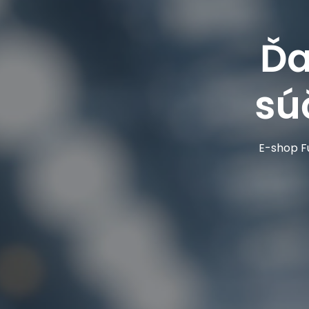
Ďa
sú
E-shop Fu