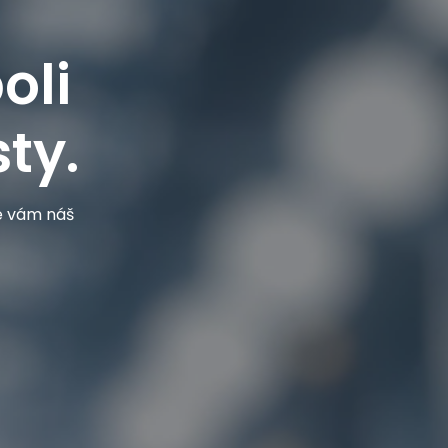
oli
ty.
je vám náš