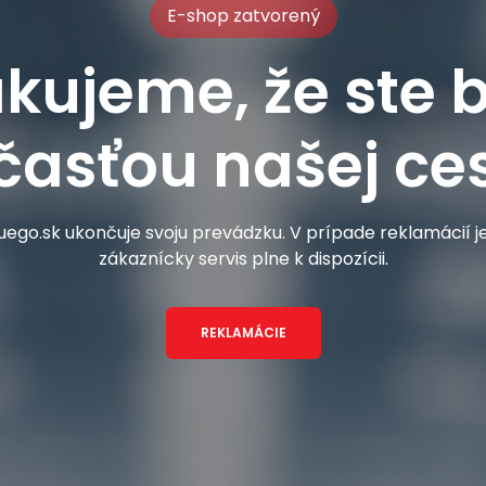
E-shop zatvorený
kujeme, že ste b
časťou našej ces
ego.sk ukončuje svoju prevádzku. V prípade reklamácií 
zákaznícky servis plne k dispozícii.
REKLAMÁCIE