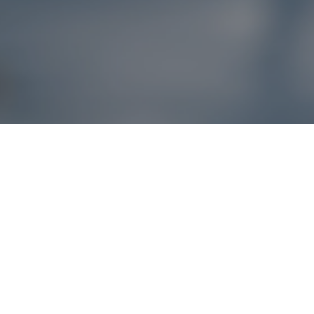
Reklamácie – sme t
Ak sa produkt nezhoduje s očakávaniami alebo máte akýko