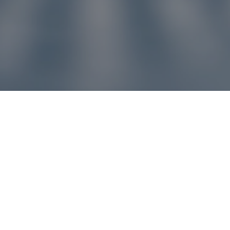
u pre vás
ľvek problém, náš zákaznícky