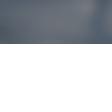
Reklamácie – sme t
Ak sa produkt nezhoduje s očakávaniami alebo máte akýko