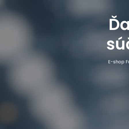
Ďa
sú
E-shop Fu