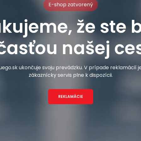
E-shop zatvorený
kujeme, že ste b
časťou našej ces
ego.sk ukončuje svoju prevádzku. V prípade reklamácií 
zákaznícky servis plne k dispozícii.
REKLAMÁCIE