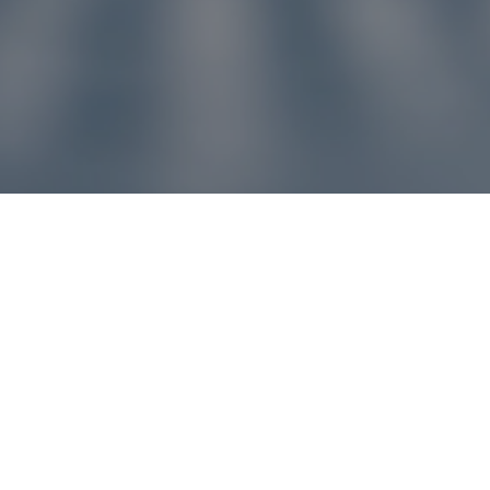
u pre vás
ľvek problém, náš zákaznícky