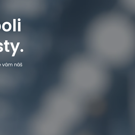
oli
ty.
je vám náš