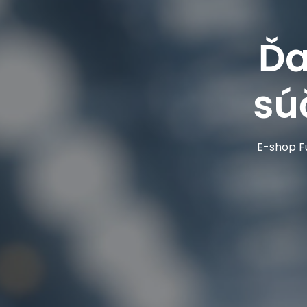
Ďa
sú
E-shop Fu