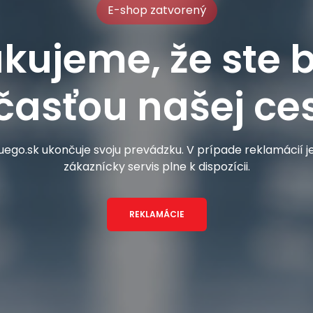
E-shop zatvorený
kujeme, že ste b
časťou našej ces
ego.sk ukončuje svoju prevádzku. V prípade reklamácií 
zákaznícky servis plne k dispozícii.
REKLAMÁCIE