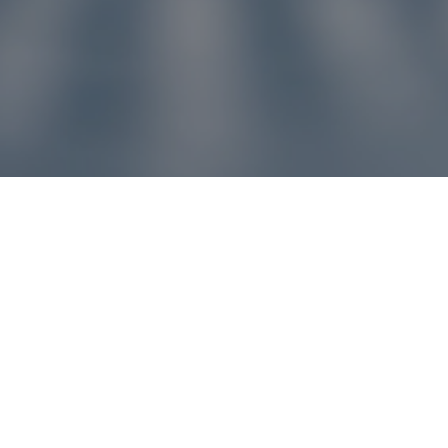
u pre vás
ľvek problém, náš zákaznícky