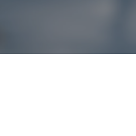
Reklamácie – sme t
Ak sa produkt nezhoduje s očakávaniami alebo máte akýko