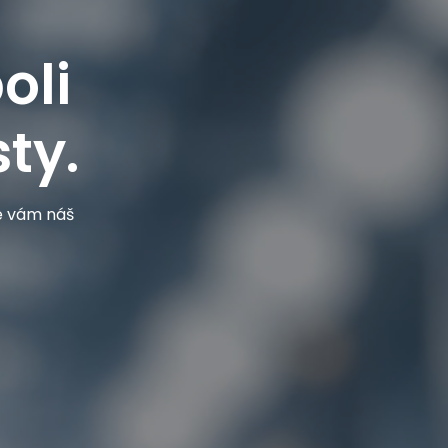
oli
ty.
je vám náš