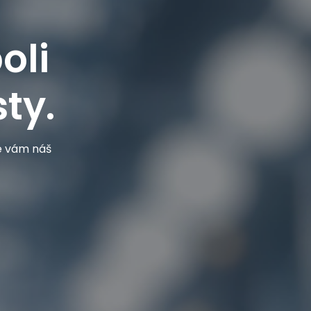
oli
ty.
je vám náš