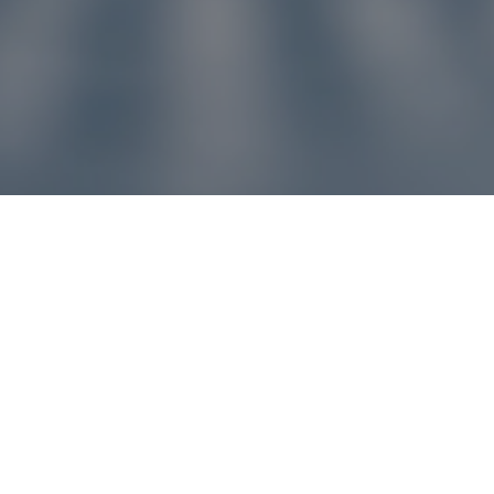
u pre vás
ľvek problém, náš zákaznícky