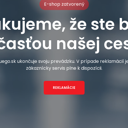
E-shop zatvorený
kujeme, že ste b
časťou našej ces
ego.sk ukončuje svoju prevádzku. V prípade reklamácií 
zákaznícky servis plne k dispozícii.
REKLAMÁCIE