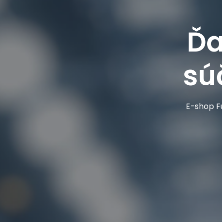
Ďa
sú
E-shop Fu