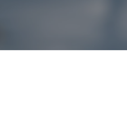
Reklamácie – sme t
Ak sa produkt nezhoduje s očakávaniami alebo máte akýko