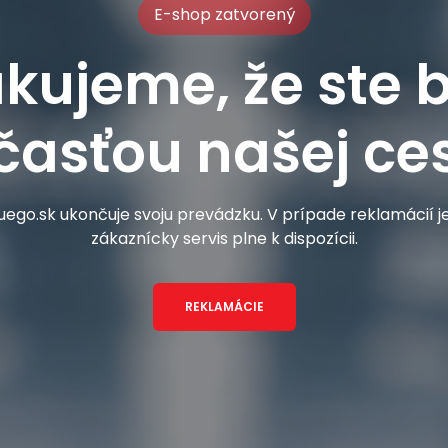
E-shop zatvorený
kujeme, že ste b
časťou našej ces
ego.sk ukončuje svoju prevádzku. V prípade reklamácií 
zákaznícky servis plne k dispozícii.
REKLAMÁCIE