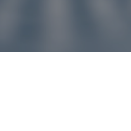
u pre vás
ľvek problém, náš zákaznícky