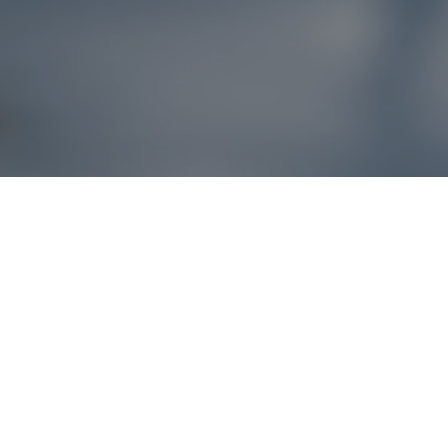
Reklamácie – sme t
Ak sa produkt nezhoduje s očakávaniami alebo máte akýko