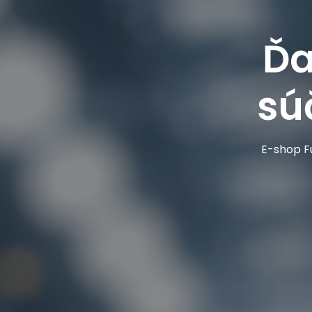
Ďa
sú
E-shop Fu