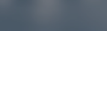
Reklamácie – sme tu pre vás
Ak sa produkt nezhoduje s očakávaniami alebo máte
akýkoľvek problém, náš zákaznícky servis vám poradí a
pomôže vybaviť reklamáciu čo najjednoduchšie a bez
zbytočných komplikácií.
*
E-mail
*
Číslo objednávky