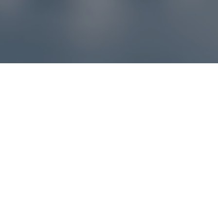
Reklamácie – sme tu pre vás
Ak sa produkt nezhoduje s očakávaniami alebo máte
akýkoľvek problém, náš zákaznícky servis vám poradí a
pomôže vybaviť reklamáciu čo najjednoduchšie a bez
zbytočných komplikácií.
*
E-mail
*
Číslo objednávky