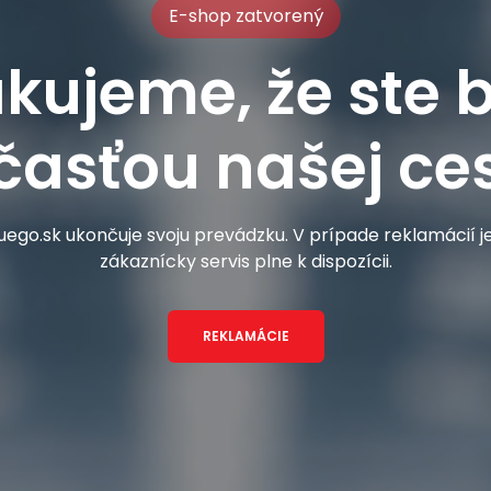
E-shop zatvorený
kujeme, že ste b
časťou našej ces
ego.sk ukončuje svoju prevádzku. V prípade reklamácií 
zákaznícky servis plne k dispozícii.
REKLAMÁCIE