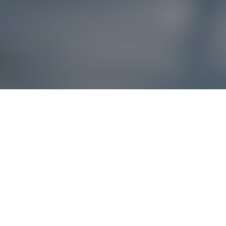
Reklamácie – sme t
Ak sa produkt nezhoduje s očakávaniami alebo máte akýko