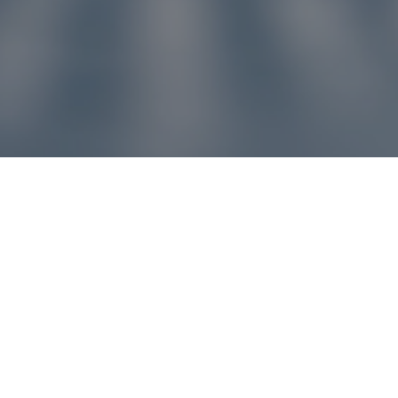
u pre vás
ľvek problém, náš zákaznícky