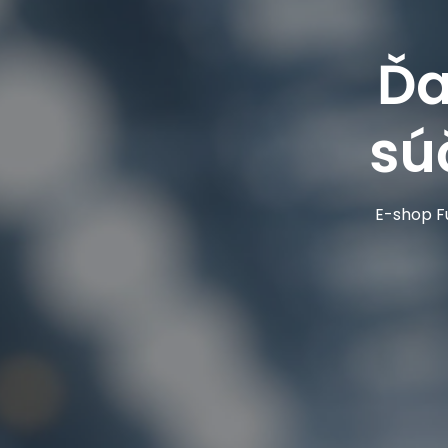
Ďa
sú
E-shop Fu