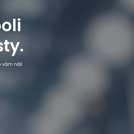
oli
ty.
je vám náš