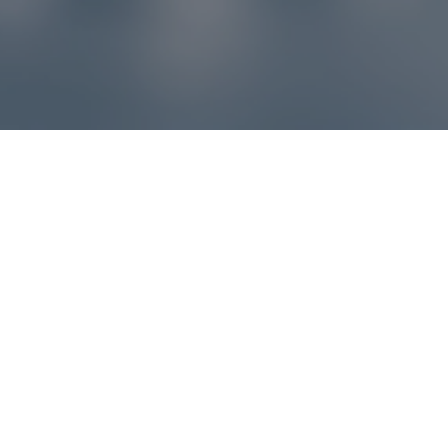
Reklamácie – sme tu pre vás
Ak sa produkt nezhoduje s očakávaniami alebo máte
akýkoľvek problém, náš zákaznícky servis vám poradí a
pomôže vybaviť reklamáciu čo najjednoduchšie a bez
zbytočných komplikácií.
*
E-mail
*
Číslo objednávky