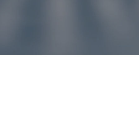
u pre vás
ľvek problém, náš zákaznícky