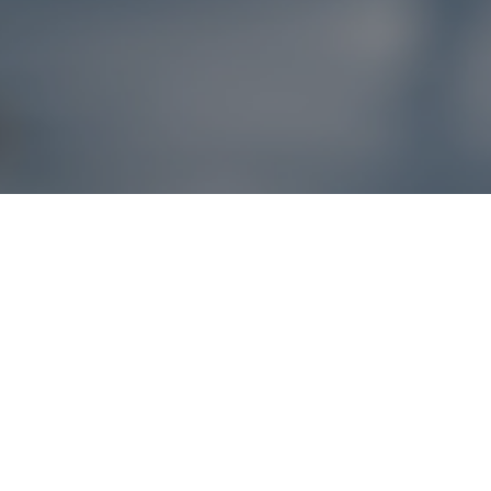
Reklamácie – sme t
Ak sa produkt nezhoduje s očakávaniami alebo máte akýko