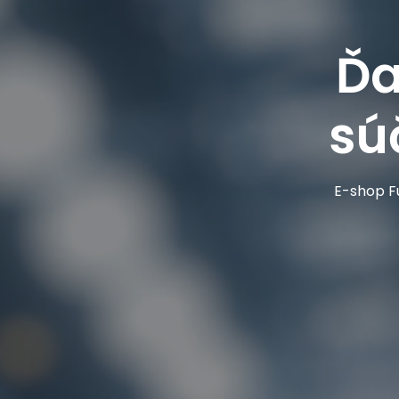
Ďa
sú
E-shop Fu