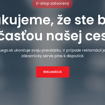
E-shop zatvorený
kujeme, že ste b
časťou našej ces
ego.sk ukončuje svoju prevádzku. V prípade reklamácií 
zákaznícky servis plne k dispozícii.
REKLAMÁCIE