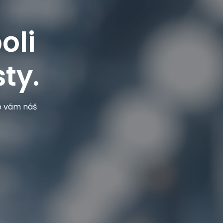
oli
ty.
je vám náš