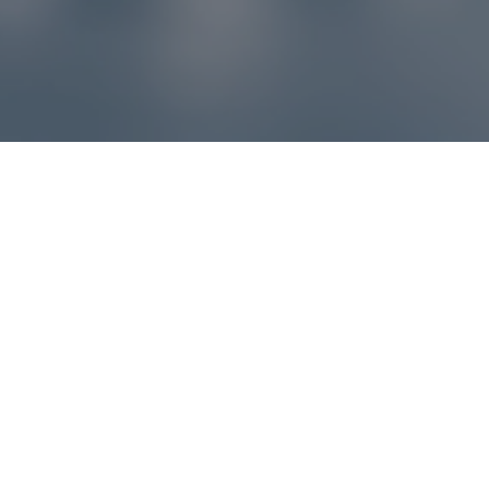
Reklamácie – sme tu pre vás
Ak sa produkt nezhoduje s očakávaniami alebo máte
akýkoľvek problém, náš zákaznícky servis vám poradí a
pomôže vybaviť reklamáciu čo najjednoduchšie a bez
zbytočných komplikácií.
*
E-mail
*
Číslo objednávky