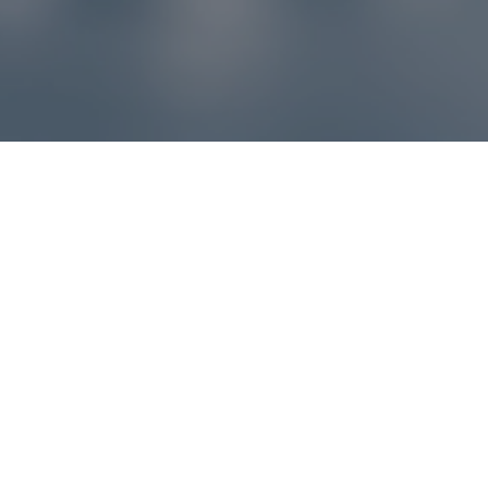
Reklamácie – sme tu pre vás
Ak sa produkt nezhoduje s očakávaniami alebo máte
akýkoľvek problém, náš zákaznícky servis vám poradí a
pomôže vybaviť reklamáciu čo najjednoduchšie a bez
zbytočných komplikácií.
*
E-mail
*
Číslo objednávky