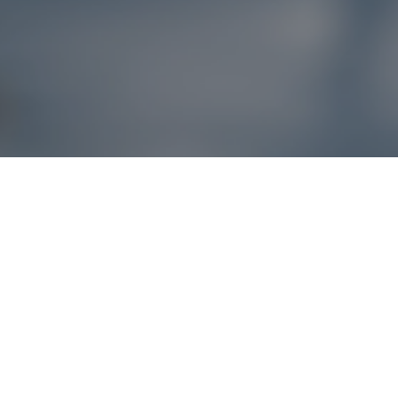
Reklamácie – sme t
Ak sa produkt nezhoduje s očakávaniami alebo máte akýko