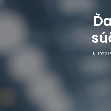
Ďa
sú
E-shop Fu