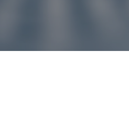
u pre vás
ľvek problém, náš zákaznícky