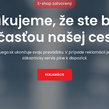
E-shop zatvorený
kujeme, že ste b
časťou našej ces
ego.sk ukončuje svoju prevádzku. V prípade reklamácií 
zákaznícky servis plne k dispozícii.
REKLAMÁCIE