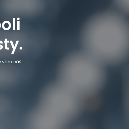
oli
ty.
je vám náš