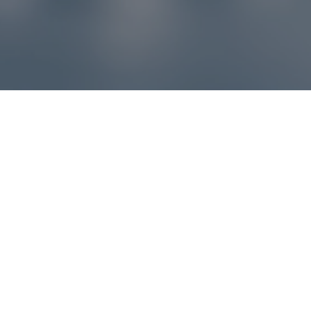
Reklamácie – sme tu pre vás
Ak sa produkt nezhoduje s očakávaniami alebo máte
akýkoľvek problém, náš zákaznícky servis vám poradí a
pomôže vybaviť reklamáciu čo najjednoduchšie a bez
zbytočných komplikácií.
*
E-mail
*
Číslo objednávky