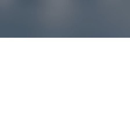
Reklamácie – sme tu pre vás
Ak sa produkt nezhoduje s očakávaniami alebo máte
akýkoľvek problém, náš zákaznícky servis vám poradí a
pomôže vybaviť reklamáciu čo najjednoduchšie a bez
zbytočných komplikácií.
*
E-mail
*
Číslo objednávky