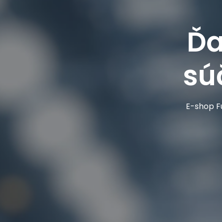
Ďa
sú
E-shop Fu