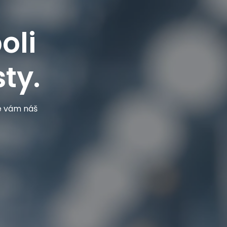
oli
ty.
je vám náš