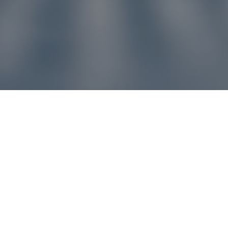
u pre vás
ľvek problém, náš zákaznícky