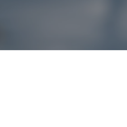
Reklamácie – sme t
Ak sa produkt nezhoduje s očakávaniami alebo máte akýko