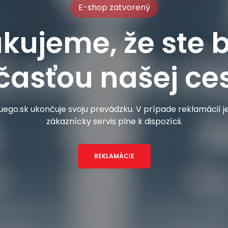
E-shop zatvorený
kujeme, že ste b
časťou našej ces
ego.sk ukončuje svoju prevádzku. V prípade reklamácií 
zákaznícky servis plne k dispozícii.
REKLAMÁCIE