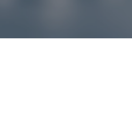
Reklamácie – sme tu pre vás
Ak sa produkt nezhoduje s očakávaniami alebo máte
akýkoľvek problém, náš zákaznícky servis vám poradí a
pomôže vybaviť reklamáciu čo najjednoduchšie a bez
zbytočných komplikácií.
*
E-mail
*
Číslo objednávky