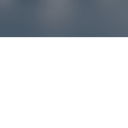
Reklamácie – sme tu pre vás
Ak sa produkt nezhoduje s očakávaniami alebo máte
akýkoľvek problém, náš zákaznícky servis vám poradí a
pomôže vybaviť reklamáciu čo najjednoduchšie a bez
zbytočných komplikácií.
*
E-mail
*
Číslo objednávky