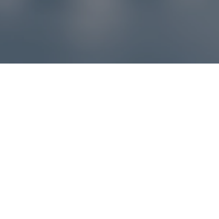
Reklamácie – sme tu pre vás
Ak sa produkt nezhoduje s očakávaniami alebo máte
akýkoľvek problém, náš zákaznícky servis vám poradí a
pomôže vybaviť reklamáciu čo najjednoduchšie a bez
zbytočných komplikácií.
*
E-mail
*
Číslo objednávky