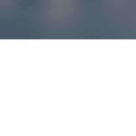
Reklamácie – sme tu pre vás
Ak sa produkt nezhoduje s očakávaniami alebo máte
akýkoľvek problém, náš zákaznícky servis vám poradí a
pomôže vybaviť reklamáciu čo najjednoduchšie a bez
zbytočných komplikácií.
*
E-mail
*
Číslo objednávky