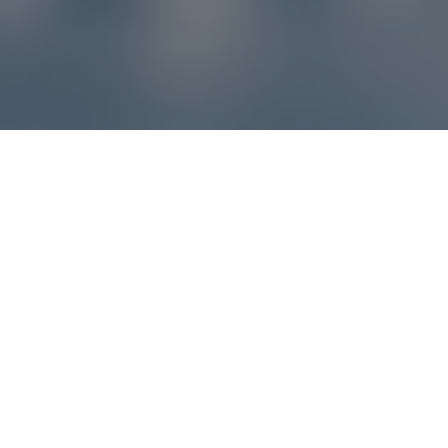
Reklamácie – sme tu pre vás
Ak sa produkt nezhoduje s očakávaniami alebo máte
akýkoľvek problém, náš zákaznícky servis vám poradí a
pomôže vybaviť reklamáciu čo najjednoduchšie a bez
zbytočných komplikácií.
*
E-mail
*
Číslo objednávky